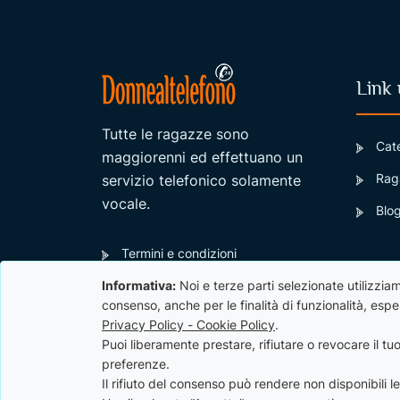
Link u
Tutte le ragazze sono
Cat
maggiorenni ed effettuano un
Raga
servizio telefonico solamente
vocale.
Blo
Termini e condizioni
Informativa:
Noi e terze parti selezionate utilizziam
Privacy Policy - Cookie Policy
consenso, anche per le finalità di funzionalità, es
Contatti / Supporto
Privacy Policy - Cookie Policy
.
Puoi liberamente prestare, rifiutare o revocare il 
preferenze.
Il rifiuto del consenso può rendere non disponibili le