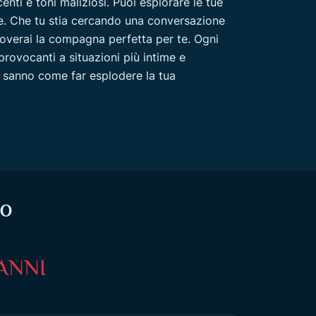
enti e toni maliziosi. Puoi esplorare le tue
ile. Che tu stia cercando una conversazione
roverai la compagna perfetta per te. Ogni
provocanti a situazioni più intime e
e sanno come far esplodere la tua
to
 ANNI