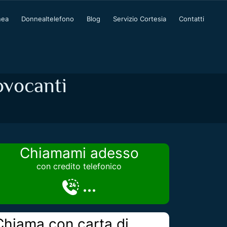
nea
Donnealtelefono
Blog
Servizio Cortesia
Contatti
ovocanti
Chiamami adesso
con credito telefonico
...
Chiama con carta di