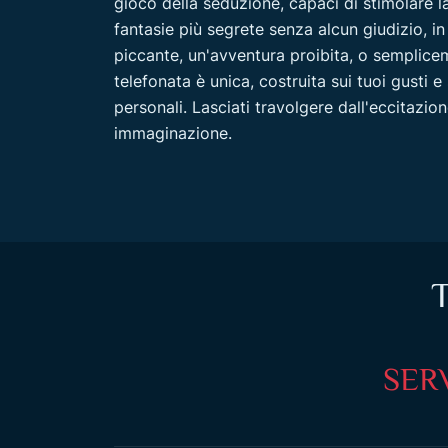
gioco della seduzione, capaci di stimolare la
fantasie più segrete senza alcun giudizio, 
piccante, un'avventura proibita, o semplice
telefonata è unica, costruita sui tuoi gusti 
personali. Lasciati travolgere dall'eccitazi
immaginazione.
T
SERV