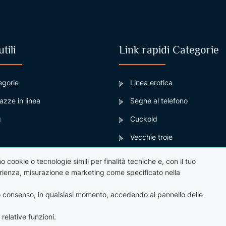
tili
Link rapidi Categorie
egorie
Linea erotica
zze in linea
Seghe al telefono
g
Cuckold
Vecchie troie
Sesso telefonico
o cookie o tecnologie simili per finalità tecniche e, con il tuo
perienza, misurazione e marketing come specificato nella
Sesso al telefono
tuo consenso, in qualsiasi momento, accedendo al pannello delle
 relative funzioni.