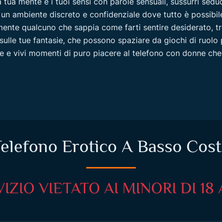
 tua mente e i tuoi sensi con parole sensuali, sussurri seduc
in un ambiente discreto e confidenziale dove tutto è possib
mente qualcuno che sappia come farti sentire desiderato, t
e sulle tue fantasie, che possono spaziare da giochi di ruolo 
one e vivi momenti di puro piacere al telefono con donne ch
elefono Erotico A Basso Cos
IZIO VIETATO AI MINORI DI 18