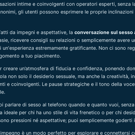
azioni intime e coinvolgenti con operatori esperti, senza la
nonimi, gli utenti possono esprimere le proprie inclinazioni
atti da impegni e aspettative, la
conversazione sul sesso a
sie, ricevere consigli su relazioni o semplicemente avere u
i un'esperienza estremamente gratificante. Non ci sono rego
gomento a tuo piacimento.
er creare un’atmosfera di fiducia e confidenza, ponendo dom
a non solo il desiderio sessuale, ma anche la creatività, in
ti e coinvolgenti. Le pause strategiche e il tono della voce
le.
puoi parlare di sesso al telefono quando e quanto vuoi, senza
ideale per chi ha uno stile di vita frenetico o per chi desid
sono pressioni né aspettative; puoi semplicemente goderti 
za impegno è un modo perfetto per esplorare e connettersi co