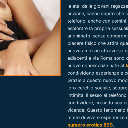
le età, dalle giovani ragazz
anziane, hanno capito che s
telefono, anche con uomini
esplorare la propria sessual
anonimato, senza compromet
piacere fisico che attira qu
nuove amicizie attraverso q
adiacenti a via Roma sono d
nuove conoscenze nate al
t
condividono esperienze e co
Grazie a questo nuovo modo
loro cerchio sociale, scopr
intimità.
Il sesso al telefon
condividere, creando una c
vicenda. Questo fenomeno h
molte di vivere esperienze u
numero erotico 899
.