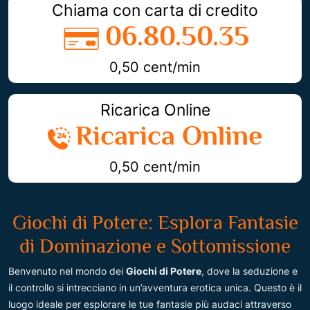
Chiama con carta di credito
06.80.50.35
0,50 cent/min
Ricarica Online
Ricarica Online
0,50 cent/min
Giochi di Potere: Esplora Fantasie
di Dominazione e Sottomissione
Benvenuto nel mondo dei
Giochi di Potere
, dove la seduzione e
il controllo si intrecciano in un’avventura erotica unica. Questo è il
luogo ideale per esplorare le tue fantasie più audaci attraverso